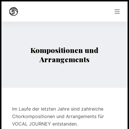
Z
u
m
I
n
h
Kompositionen und
a
Arrangements
l
t
s
p
r
i
n
Im Laufe der letzten Jahre sind zahlreiche
g
Chorkompositionen und Arrangements für
e
VOCAL JOURNEY entstanden.
n